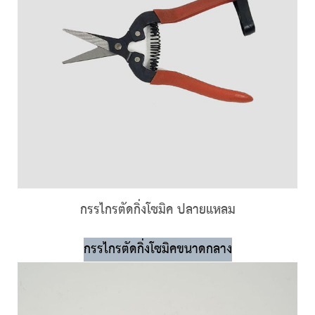
กรรไกรตัดกิ่งโซมิค ปลายแหลม
กรรไกรตัดกิ่งโซมิคขนาดกลาง