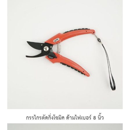
กรรไกรตัดกิ่งโซมิค ด้ามไฟเบอร์ 8 นิ้ว