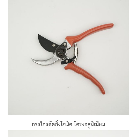
กรรไกรตัดกิ่งโซมิค โครงอลูมิเนียม