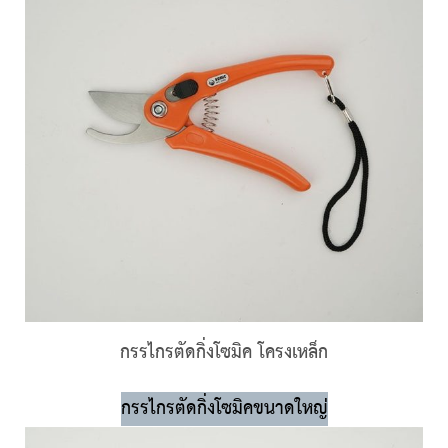
กรรไกรตัดกิ่งโซมิค โครงเหล็ก
กรรไกรตัดกิ่งโซมิคขนาดใหญ่