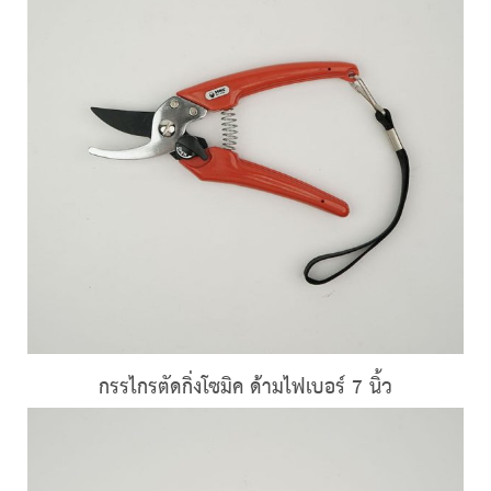
กรรไกรตัดกิ่งโซมิค ด้ามไฟเบอร์ 7 นิ้ว