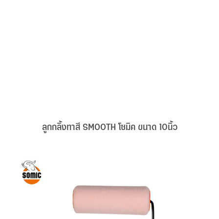
ลูกกลิ้งทาสี SMOOTH โซมิค ขนาด 10นิ้ว
on