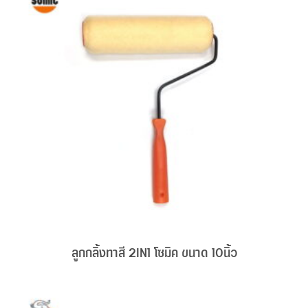
ลูกกลิ้งทาสี 2IN1 โซมิค ขนาด 10นิ้ว