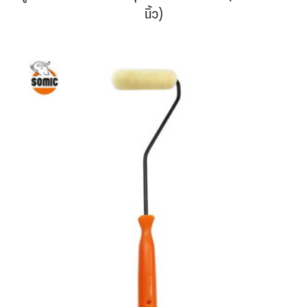
นิ้ว)