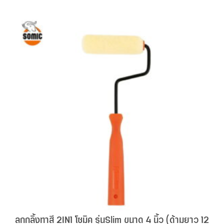
ลูกกลิ้งทาสี 2IN1 โซมิค รุ่นSlim ขนาด 4 นิ้ว (ด้ามยาว 12