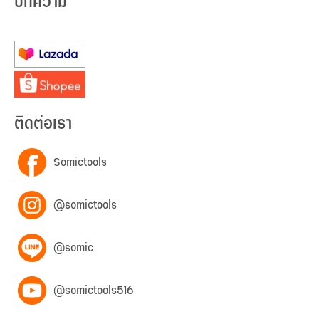
บทความ
ติดต่อเรา
Somictools
@somictools
@somic
@somictools516