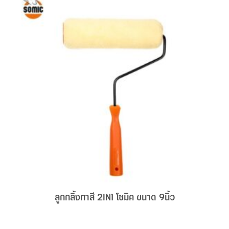
ลูกกลิ้งทาสี 2IN1 โซมิค ขนาด 9นิ้ว