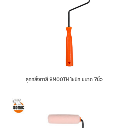
ลูกกลิ้งทาสี SMOOTH โซมิค ขนาด 7นิ้ว