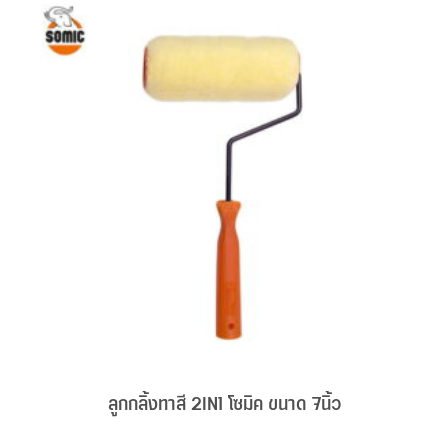
ลูกกลิ้งทาสี 2IN1 โซมิค ขนาด 7นิ้ว