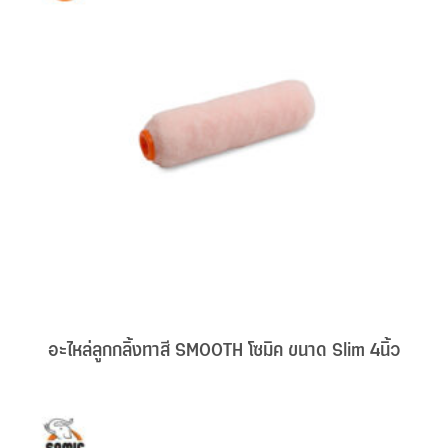
อะไหล่ลูกกลิ้งทาสี SMOOTH โซมิค ขนาด Slim 4นิ้ว