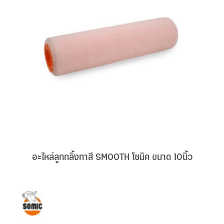
อะไหล่ลูกกลิ้งทาสี SMOOTH โซมิค ขนาด 10นิ้ว