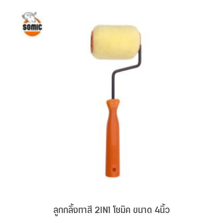
ลูกกลิ้งทาสี 2IN1 โซมิค ขนาด 4นิ้ว