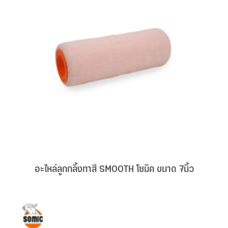
อะไหล่ลูกกลิ้งทาสี SMOOTH โซมิค ขนาด 7นิ้ว