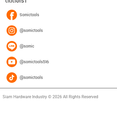
ติดต่อเรา
Somictools
@somictools
@somic
@somictools516
@somictools
Siam Hardware Industry © 2026 All Rights Reserved