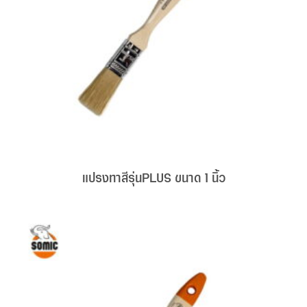
แปรงทาสีรุ่นPLUS ขนาด 1 นิ้ว
on