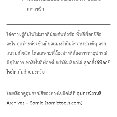
พื้นจะไวต่อแสงแดดและรังสี UV จึงเสื่อม
สภาพเร็ว
ได้ความรู้กันไปไม่มากก็น้อยกับหัวข้อ พื้นอีพ็อกซี่คือ
อะไร สุดท้ายช่างช้างก็ขอแนะนำสินค้างานช่างดีๆ จาก
แบรนด์โซมิค โดยเฉพาะพี่น้องช่างที่ต้องการหาอุปกรณ์
ดีๆในการ ทาสีพื้นอีพ็อกซี่ อย่าลืมเลือกใช้
ลูกกลิ้งอีพ็อกซี่
โซมิค
กันด้วยนะครับ
โดยเลือกดูอุปกรณ์สีของทางโซมิคได้ที่
อุปกรณ์งานสี
Archives – Somic (somictools.com)