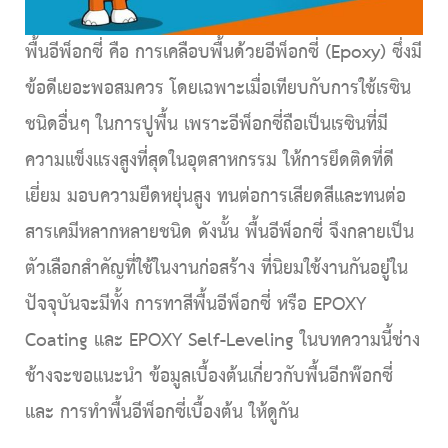
พื้นอีพ็อกซี่ คือ การเคลือบพื้นด้วยอีพ็อกซี่ (Epoxy) ซึ่งมี
ข้อดีเยอะพอสมควร โดยเฉพาะเมื่อเทียบกับการใช้เรซิน
ชนิดอื่นๆ ในการปูพื้น เพราะอีพ็อกซี่ถือเป็นเรซินที่มี
ความแข็งแรงสูงที่สุดในอุตสาหกรรม ให้การยึดติดที่ดี
เยี่ยม มอบความยืดหยุ่นสูง ทนต่อการเสียดสีและทนต่อ
สารเคมีหลากหลายชนิด ดังนั้น พื้นอีพ็อกซี่ จึงกลายเป็น
ตัวเลือกสำคัญที่ใช้ในงานก่อสร้าง ที่นิยมใช้งานกันอยู่ใน
ปัจจุบันจะมีทั้ง การทาสีพื้นอีพ็อกซี่ หรือ EPOXY
Coating และ EPOXY Self-Leveling ในบทความนี้ช่าง
on
ช้างจะขอแนะนำ ข้อมูลเบื้องต้นเกี่ยวกับพื้นอีกพ๊อกซี่
และ การทำพื้นอีพ็อกซี่เบื้องต้น ให้ดูกัน