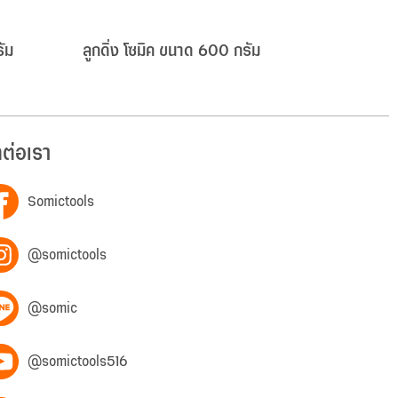
รัม
ลูกดิ่ง โซมิค ขนาด 600 กรัม
ลูกดิ่ง โซ
ดต่อเรา
Somictools
@somictools
@somic
@somictools516