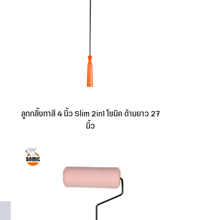
ลูกกลิ้งทาสี 4 นิ้ว Slim 2in1 โซมิค ด้ามยาว 27
นิ้ว