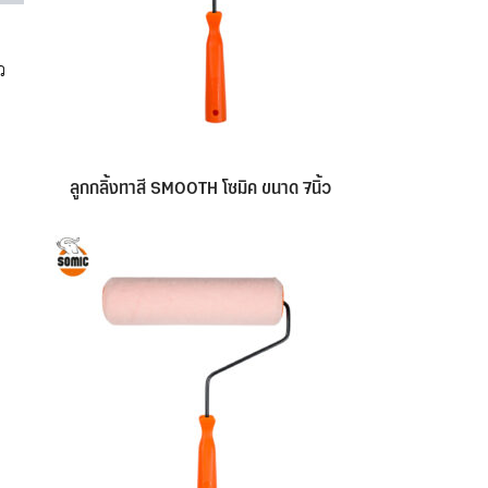
ว
ลูกกลิ้งทาสี SMOOTH โซมิค ขนาด 7นิ้ว