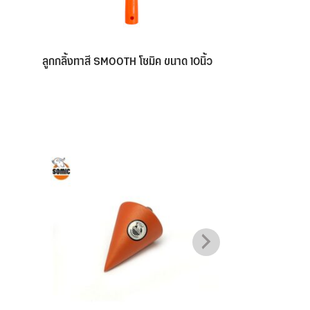
ลูกกลิ้งทาสี SMOOTH โซมิค ขนาด 10นิ้ว