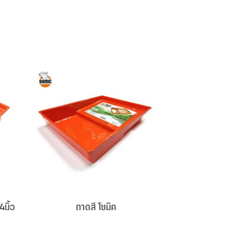
4นิ้ว
ถาดสี โซมิค