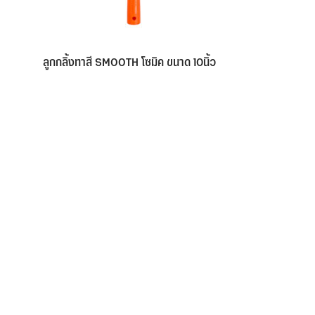
ลูกกลิ้งทาสี SMOOTH โซมิค ขนาด 10นิ้ว