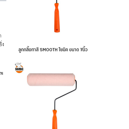
า
ิ่ง
ลูกกลิ้งทาสี SMOOTH โซมิค ขนาด 7นิ้ว
าพ