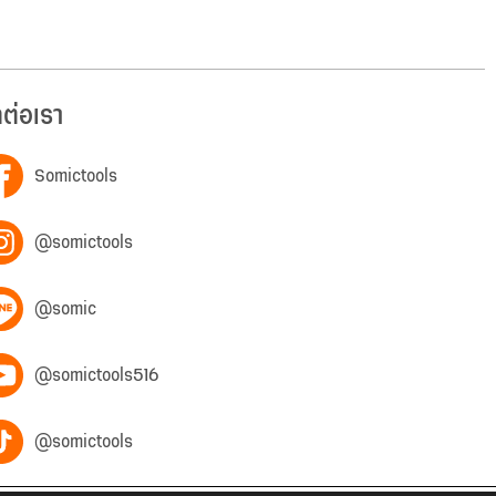
ดต่อเรา
Somictools
@somictools
@somic
@somictools516
@somictools