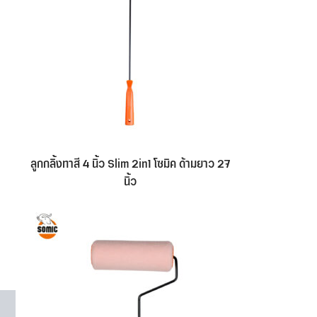
ลูกกลิ้งทาสี 4 นิ้ว Slim 2in1 โซมิค ด้ามยาว 27
นิ้ว