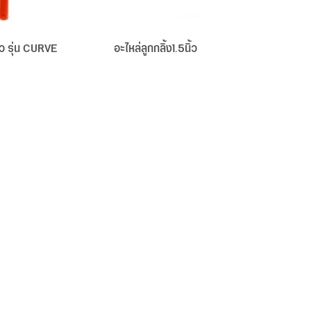
ิ้ว รุ่น CURVE
อะไหล่ลูกกลิ้ง1.5นิ้ว