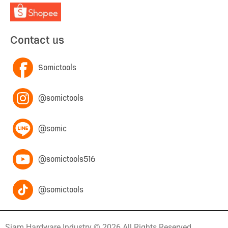
Contact us
Somictools
@somictools
@somic
@somictools516
@somictools
Siam Hardware Industry © 2026 All Rights Reserved