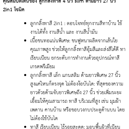
คุณสมบัติเด่นของ ลูกกลิ้งทาสี 4 นิ้ว slim ด้ามยาว 27 นิ้ว
2in1 โซมิค
ลูกกลิ้งทาสี 2in1 : ตอบโจทย์ทุกงานสีทาบ้าน ใช้
งานได้ทั้ง งานสีน้ำ และ งานสีน้ำมัน
เนื้อขนทอแน่นพิเศษ: ขนฟูหนาผลิตจากเส้นใย
คุณภาพสูง ช่วยให้ลูกกลิ้งทาสีอุ้มสีและส่งสีได้ดี ทา
เรียบเนียน ยกระดับการทำงานด้วยอุปกรณ์ทาสี
เกรดพรีเมียม
ลูกกลิ้งทาสี เล็ก แกนสลิม ด้ามยาวพิเศษ 27 นิ้ว
สูงแค่ไหนก็ตรงจุด ไม่ต้องง้อบันได: ที่สุดของความ
ยาวด้วยด้ามจับยาวพิเศษถึง 27 นิ้ว ช่วยเพิ่มระยะ
เอื้อมให้คุณสามารถ ทาสี บริเวณที่สูง เช่น มุมฝ้า
เพดาน คานบ้าน หรือขอบวงกบประตูด้านบน โดย
ไม่ต้องใช้บันได
ทาสี เรียบเนียน ไร้รอยสะดุด: มอบพื้นผิวที่เนียน